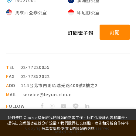
ISO27001
澳洲辦公室
馬來西亞辦公室
印尼辦公室
訂閱
訂閱電子報
T
EL
02-77220055
F
AX
02-77352022
A
DD
114台北市內湖區瑞光路408號8樓之2
M
AIL
service@leyun.cloud
F
OLLOW
我們使用 Cookie 以允許我們網站的正常工作、個性化設計內容和廣告、
提供社交媒體功能並分析流量。我們還同社交媒體、廣告和分析合作夥伴
Copyright ©
2026
leyun
All Rights Reserved.
分享有關您使用我們網站的信息
Design
by
iBest