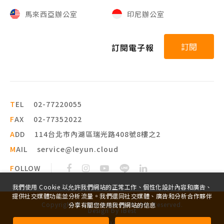
馬來西亞辦公室
印尼辦公室
訂閱
訂閱電子報
T
EL
02-77220055
F
AX
02-77352022
A
DD
114台北市內湖區瑞光路408號8樓之2
M
AIL
service@leyun.cloud
F
OLLOW
我們使用 Cookie 以允許我們網站的正常工作、個性化設計內容和廣告、
提供社交媒體功能並分析流量。我們還同社交媒體、廣告和分析合作夥伴
Copyright ©
2026
leyun
All Rights Reserved.
分享有關您使用我們網站的信息
Design
by
iBest
Privacy