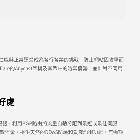
站性能與正常運營成為各行各業的挑戰。防止網站因攻擊而
are的Anycast架構及其帶來的防禦優勢，並針對不同用
&好處
到多個伺服器，利用BGP路由將流量自動分配到最近或最佳伺服
動分散流量，提供天然的DDoS防護和負載均衡功能，無需額