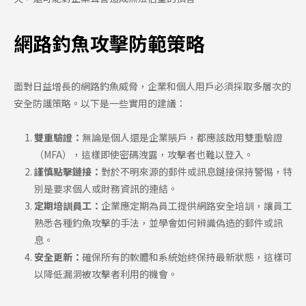
網路釣魚攻擊防範策略
面對日益增長的網路釣魚威脅，企業和個人用戶必須採取多層次的
安全防護策略。以下是一些實用的建議：
雙重驗證：
無論是個人還是企業賬戶，都應該啟用雙重驗證
（MFA），這樣即使密碼洩露，攻擊者也難以登入。
謹慎點擊鏈接：
對於不明來源的郵件或訊息鏈接保持警惕，特
別是要求個人或財務資訊的連結。
定期培訓員工：
企業應定期為員工提供網路安全培訓，讓員工
熟悉各種釣魚攻擊的手法，並學會如何辨識偽造的郵件或訊
息。
安全更新：
確保所有的軟體和系統始終保持最新狀態，這樣可
以降低漏洞被攻擊者利用的機會。