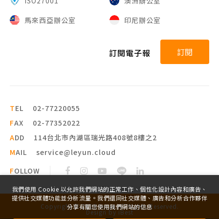
ISO27001
澳洲辦公室
馬來西亞辦公室
印尼辦公室
訂閱
訂閱電子報
T
EL
02-77220055
F
AX
02-77352022
A
DD
114台北市內湖區瑞光路408號8樓之2
M
AIL
service@leyun.cloud
F
OLLOW
我們使用 Cookie 以允許我們網站的正常工作、個性化設計內容和廣告、
提供社交媒體功能並分析流量。我們還同社交媒體、廣告和分析合作夥伴
Copyright ©
2026
leyun
All Rights Reserved.
分享有關您使用我們網站的信息
Design
by
iBest