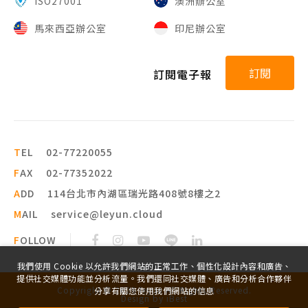
ISO27001
澳洲辦公室
馬來西亞辦公室
印尼辦公室
訂閱
訂閱電子報
T
EL
02-77220055
F
AX
02-77352022
A
DD
114台北市內湖區瑞光路408號8樓之2
M
AIL
service@leyun.cloud
F
OLLOW
我們使用 Cookie 以允許我們網站的正常工作、個性化設計內容和廣告、
提供社交媒體功能並分析流量。我們還同社交媒體、廣告和分析合作夥伴
Copyright ©
2026
leyun
All Rights Reserved.
分享有關您使用我們網站的信息
Design
by
iBest