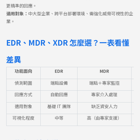
更精準的回應。
適用對象：
中大型企業、跨平台部署環境、需強化威脅可視性的企
業。
EDR、MDR、XDR 怎麼選？一表看懂
差異
功能面向
EDR
MDR
偵測範圍
端點設備
端點＋專家監控
回應方式
自動回應
專家介入處理
適用對象
基礎
IT
團隊
缺乏資安人力
可視化程度
中等
高（由專家支援）