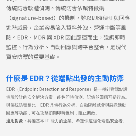
傳統防毒軟體偵測。傳統防毒依賴特徵碼
（signature-based）的機制，難以即時偵測與回應
進階威脅，企業容易陷入資料外洩、營運中斷等風
險。EDR、MDR 與 XDR 因此應運而生，強調即時
監控、行為分析、自動回應與跨平台整合，是現代
資安防禦的重要基礎。
什麼是 EDR？從端點出發的主動防禦
EDR
Endpoint Detection and Response
（
）是一種針對端點設
備所設計的安全解決方案，能夠即時偵測、記錄並回應可疑行為。
EDR
與傳統防毒相比，
具備行為分析、自動隔離威脅與惡意活動
回應等功能，可在攻擊初期即時反制，阻止擴散。
IT
適用對象：
具備基本
能力的企業、希望快速強化端點安全者。