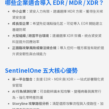
哪些企業適合導入 EDR / MDR / XDR？
中小企業：
資安人力有限，建議選擇 MDR 方案，獲得全天候
資安支援
成長型企業：
希望先從端點強化起，可從導入 EDR 開始建立
基礎防禦
大型組織 / 跨雲平台環境：
建議選擇 XDR 架構，統合資安資
料並提升回應效率
正面臨攻擊風險或需法規合規：
導入任何一種方案皆有助於提
升資安韌性與合規能力
SentinelOne 五大核心優勢
單一平台整合：
支援 EDR、MDR 與 XDR，一站式部署簡化資
安管理
AI 行為偵測引擎：
可自動辨識未知攻擊、變種病毒與異常行
為，強化零時差防護
Storyline 攻擊路徑分析：
清楚還原攻擊流程與入侵路徑，加