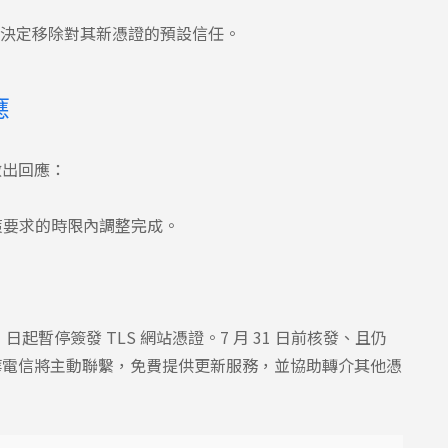
全，決定移除對其新憑證的預設信任。
應
日做出回應：
政策要求的時限內調整完成。
1 日起暫停簽發 TLS 網站憑證。7 月 31 日前核發、且仍
華電信將主動聯繫，免費提供更新服務，並協助轉介其他憑