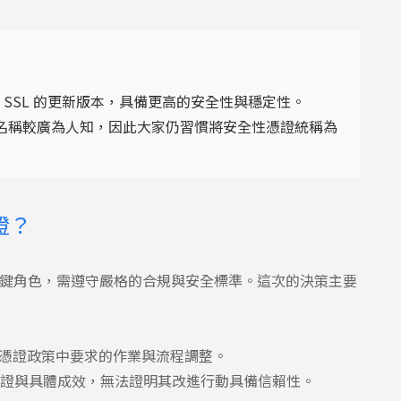
安全性） 是 SSL 的更新版本，具備更高的安全性與穩定性。
這個名稱較廣為人知，因此大家仍習慣將安全性憑證統稱為
憑證？
扮演關鍵角色，需遵守嚴格的合規與安全標準。這次的決策主要
e 根憑證政策中要求的作業與流程調整。
驗證與具體成效，無法證明其改進行動具備信賴性。