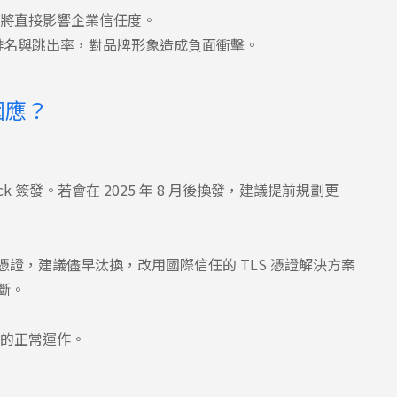
，將直接影響企業信任度。
排名與跳出率，對品牌形象造成負面衝擊。
因應？
tlock 簽發。若會在 2025 年 8 月後換發，建議提前規劃更
 SSL 憑證，建議儘早汰換，改用國際信任的 TLS 憑證解決方案
中斷。
上的正常運作。