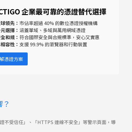
ECTIGO 企業最可靠的憑證替代選擇
全球領先：
市佔率超過 40% 的數位憑證授權機構
多元選擇：
涵蓋單域、多域與萬用網域憑證
安全和規：
符合國際安全與合規標準，安心又實惠
高相容性：
支援 99.9% 的瀏覽器和行動裝置
解憑證方案
響？
站憑證不受信任」、「HTTPS 連線不安全」等警示頁面，導