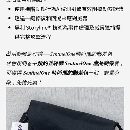
使用進階動態行為AI偵測引擎有效阻擋勒索軟體
透過一鍵修復和回溯來應對威脅
專利 Storyline™ 技術為事件處理及威脅獵捕提
供完整攻擊流程
🎁活動限定好禮──SentinelOne時尚簡約郵差包
於會後問卷中
預約並聆聽 SentinelOne 產品簡報
者，
可獲得
SentinelOne 時尚簡約郵差包
一個，數量有
限，先搶先贏！