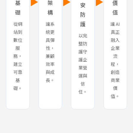
▶
▶
▶
基
架
價
安
礎
構
值
防
護
從網
讓系
讓 AI
站到
統更
真正
以完
數位
具彈
融入
整防
服
性，
企業
護守
務，
兼顧
流
護企
建立
效率
程，
業營
可靠
與成
創造
運與
基
長。
商業
信
礎。
價
任。
值。