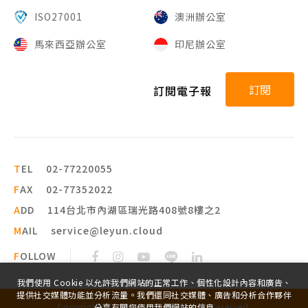
ISO27001
澳洲辦公室
馬來西亞辦公室
印尼辦公室
訂閱
訂閱電子報
T
EL
02-77220055
F
AX
02-77352022
A
DD
114台北市內湖區瑞光路408號8樓之2
M
AIL
service@leyun.cloud
F
OLLOW
我們使用 Cookie 以允許我們網站的正常工作、個性化設計內容和廣告、
提供社交媒體功能並分析流量。我們還同社交媒體、廣告和分析合作夥伴
Copyright ©
2026
leyun
All Rights Reserved.
分享有關您使用我們網站的信息