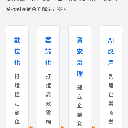
業找到最適合的解決方案。
數
雲
資
AI
位
端
安
應
化
化
治
用
理
打
打
創
造
造
造
建
穩
高
企
立
定
效
業
企
數
雲
商
業
位
端
業
資