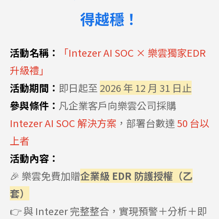
得越穩！
活動名稱：
「
Intezer AI SOC ×
樂雲獨家
EDR
升級禮」
活動期間：
即日起至
2026
年
12
月
31
日止
參與條件：
凡企業客戶向樂雲公司採購
Intezer AI SOC
解決方案
，部署台數達
50
台以
上者
活動內容：
🎉
樂雲免費加贈
企業級
EDR
防護授權（乙
套）
👉
與
Intezer
完整整合，實現預警＋分析＋即