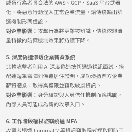
威脅行為者將合法的 AWS、GCP、SaaS 平台武器
化，將惡意行動混入正常企業流量，讓傳統輸出篩
選機制形同虛設。
對企業影響：
攻擊行為將更難被辨識，傳統依賴流
量特徵的防禦機制效果將持續下降。
5. 深度偽造滲透企業薪資系統
北韓攻擊者利用 AI 深度偽造技術通過視訊面試，搭
配遠端筆電陣列偽造居住證明，成功滲透西方企業
薪資體系，取得高權限並竊取敏感資訊。
對企業影響：
身分驗證與人員信任機制面臨挑戰，
內部人員可能成為新的攻擊入口。
6. 工作階段權杖盜竊繞過 MFA
攻擊者透過 LummaC2 等資訊竊取程式擷取即時工