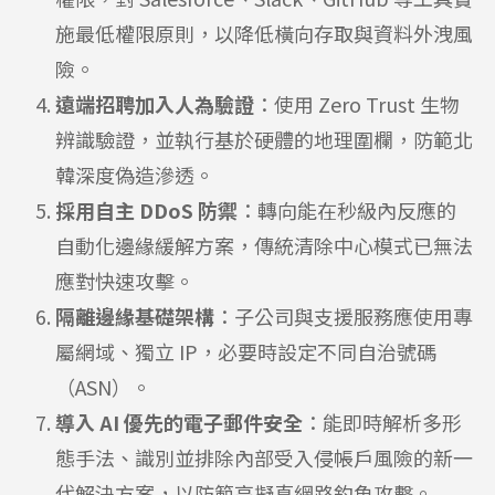
施最低權限原則，以降低橫向存取與資料外洩風
險。
遠端招聘加入人為驗證
：使用 Zero Trust 生物
辨識驗證，並執行基於硬體的地理圍欄，防範北
韓深度偽造滲透。
採用自主 DDoS 防禦
：轉向能在秒級內反應的
自動化邊緣緩解方案，傳統清除中心模式已無法
應對快速攻擊。
隔離邊緣基礎架構
：子公司與支援服務應使用專
屬網域、獨立 IP，必要時設定不同自治號碼
（ASN）。
導入 AI 優先的電子郵件安全
：能即時解析多形
態手法、識別並排除內部受入侵帳戶風險的新一
代解決方案，以防範高擬真網路釣魚攻擊。