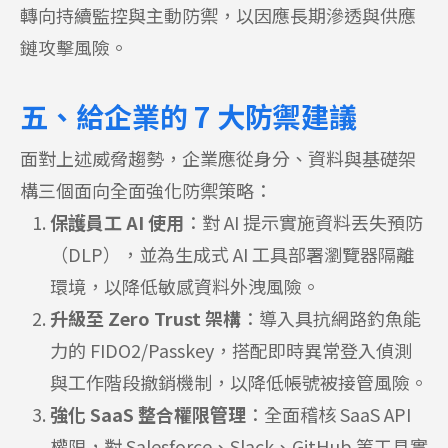
轉向持續監控與主動防禦，以因應長期滲透與供應
鏈攻擊風險。
五、給企業的 7 大防禦建議
面對上述威脅趨勢，企業應從身分、資料與基礎架
構三個面向全面強化防禦策略：
保護員工 AI 使用
：對 AI 提示實施資料丟失預防
（DLP），並為生成式 AI 工具部署瀏覽器隔離
環境，以降低敏感資料外洩風險。
升級至 Zero Trust 架構
：導入具抗網路釣魚能
力的 FIDO2/Passkey，搭配即時異常登入偵測
與工作階段撤銷機制，以降低帳號被接管風險。
強化 SaaS 整合權限管理
：全面稽核 SaaS API
權限，對 Salesforce、Slack、GitHub 等工具實