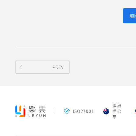
填
PREV
澳洲
ISO27001
辦公
室