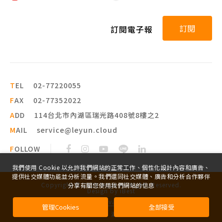
訂閱
訂閱電子報
T
EL
02-77220055
F
AX
02-77352022
A
DD
114台北市內湖區瑞光路408號8樓之2
M
AIL
service@leyun.cloud
F
OLLOW
我們使用 Cookie 以允許我們網站的正常工作、個性化設計內容和廣告、
提供社交媒體功能並分析流量。我們還同社交媒體、廣告和分析合作夥伴
Copyright ©
2026
leyun
All Rights Reserved.
分享有關您使用我們網站的信息
Design
by
iBest
Privacy
管理Cookies
全部接受
法律顧問委由：
瀛睿律師事務所