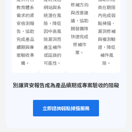
修補方向
教育體系
網站與系
商在期限
與改善建
需求的資
統潛在風
內完成弱
議，協助
安檢測報
險，降低
點掃描、
開發團隊
告，協助
因中高風
漏洞修補
快速完成
完成產品
險漏洞而
與複測驗
修補作
續期與專
產生補件
證，降低
業。
案驗收準
或延誤的
補件風
備。
可能性。
險。
別讓資安報告成為產品續期或專案驗收的阻礙
立即諮詢弱點掃描服務