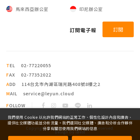
馬來西亞辦公室
印尼辦公室
訂閱
訂閱電子報
T
EL
02-77220055
F
AX
02-77352022
A
DD
114台北市內湖區瑞光路408號8樓之2
M
AIL
service@leyun.cloud
F
OLLOW
我們使用 Cookie 以允許我們網站的正常工作、個性化設計內容和廣告、
提供社交媒體功能並分析流量。我們還同社交媒體、廣告和分析合作夥伴
Copyright ©
2026
leyun
All Rights Reserved.
分享有關您使用我們網站的信息
Design
by
iBest
Privacy