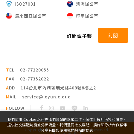
ISO27001
澳洲辦公室
馬來西亞辦公室
印尼辦公室
訂閱
訂閱電子報
T
EL
02-77220055
F
AX
02-77352022
A
DD
114台北市內湖區瑞光路408號8樓之2
M
AIL
service@leyun.cloud
F
OLLOW
我們使用 Cookie 以允許我們網站的正常工作、個性化設計內容和廣告、
提供社交媒體功能並分析流量。我們還同社交媒體、廣告和分析合作夥伴
Copyright ©
2026
leyun
All Rights Reserved.
分享有關您使用我們網站的信息
Design
by
iBest