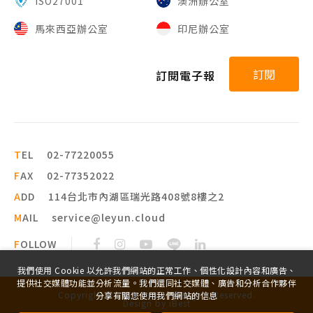
ISO27001
澳洲辦公室
馬來西亞辦公室
印尼辦公室
訂閱
訂閱電子報
T
EL
02-77220055
F
AX
02-77352022
A
DD
114台北市內湖區瑞光路408號8樓之2
M
AIL
service@leyun.cloud
F
OLLOW
我們使用 Cookie 以允許我們網站的正常工作、個性化設計內容和廣告、
提供社交媒體功能並分析流量。我們還同社交媒體、廣告和分析合作夥伴
Copyright ©
2026
leyun
All Rights Reserved.
分享有關您使用我們網站的信息
Design
by
iBest