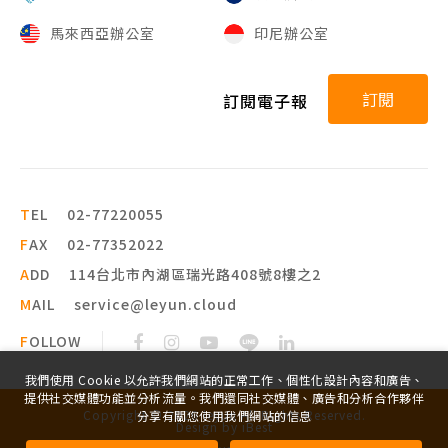
馬來西亞辦公室
印尼辦公室
訂閱
訂閱電子報
T
EL
02-77220055
F
AX
02-77352022
A
DD
114台北市內湖區瑞光路408號8樓之2
M
AIL
service@leyun.cloud
F
OLLOW
我們使用 Cookie 以允許我們網站的正常工作、個性化設計內容和廣告、
提供社交媒體功能並分析流量。我們還同社交媒體、廣告和分析合作夥伴
Copyright ©
2026
leyun
All Rights Reserved.
分享有關您使用我們網站的信息
Design
by
iBest