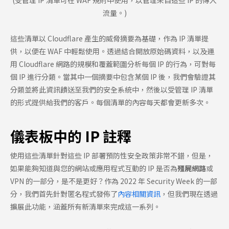
(受管理 IP 清單可在 WAF 規則中使用，以管理來自這些 IP 的傳入
流量。)
這些清單以 Cloudflare 產生的威脅摘要為基礎，作為 IP 清單提
供，以便在 WAF 中輕鬆使用。透過結合開放原始碼資料，以及運
用 Cloudflare 網路的規模和覆蓋範圍分析每個 IP 的行為，可對每
個 IP 進行分類。當其中一個摘要中包含某個 IP 後，我們會驗證其
分類並將此資訊饋送至我們的安全系統中，然後以受管理 IP 清單
的形式提供給我們的客戶。每個清單的內容每天都會更新多次。
儀表板中的 IP 註釋
使用這些清單針對這些 IP 部署預防性安全政策非常不錯，但是，
如果能夠知道與您的網站或應用程式互動的 IP 是否為
殭屍網路
或
VPN 的一部分，是不是更好？作為 2022 年 Security Week 的一部
分，我們首先針對匿名程式發佈了
內容相關資訊
，但我們現在透過
擴展此功能，涵蓋所有新清單來完成這一系列。